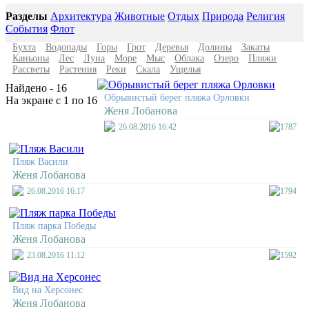
Разделы
Архитектура
Животные
Отдых
Природа
Религия
События
Флот
Бухта
Водопады
Горы
Грот
Деревья
Долины
Закаты
Каньоны
Лес
Луна
Море
Мыс
Облака
Озеро
Пляжи
Рассветы
Растения
Реки
Скала
Ущелья
Найдено - 16
Обрывистый берег пляжа Орловки
На экране с 1 по 16
Женя Лобанова
26.08.2016 16:42
1787
Пляж Васили
Женя Лобанова
26.08.2016 16:17
1794
Пляж парка Победы
Женя Лобанова
23.08.2016 11:12
1592
Вид на Херсонес
Женя Лобанова