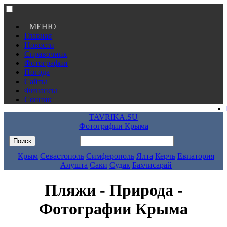
МЕНЮ
Главная
Новости
Справочник
Фотографии
Погода
Сайты
Финансы
Сонник
TAVRIKA.SU
Фотографии Крыма
Крым
Севастополь
Симферополь
Ялта
Керчь
Евпатория
Алушта
Саки
Судак
Бахчисарай
Пляжи - Природа -
Фотографии Крыма