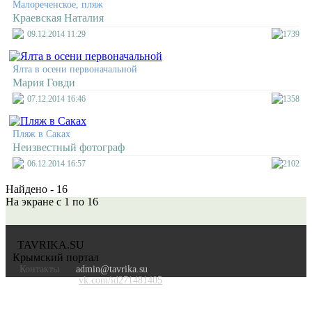
Малореченское, пляж
Краевская Наталия
09.12.2014 11:29
1739
Ялта в осени первоначальной
Мария Говди
07.12.2014 16:46
1358
Пляж в Саках
Неизвестный фотограф
06.12.2014 16:57
2102
Найдено - 16
На экране с 1 по 16
TAVRIKA.SU
Крымский портал
Контакты
admin@tavrika.su
vk.com/id271481405