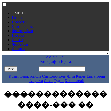
МЕНЮ
Главная
Новости
Справочник
Фотографии
Погода
Сайты
Финансы
Сонник
TAVRIKA.SU
Фотографии Крыма
Крым
Севастополь
Симферополь
Ялта
Керчь
Евпатория
Алушта
Саки
Судак
Бахчисарай
�������������
����-��� ��