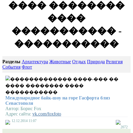
���� ��������
����
����������� -
�����������
Разделы
Архитектура
Животные
Отдых
Природа
Религия
События
Флот
Международное байк-шоу на горе Гасфорта близ
Севастополя
Автор:
Борис Fox
Адрес сайта:
vk.com/foxfoto
12.12.2014 11:07
2072