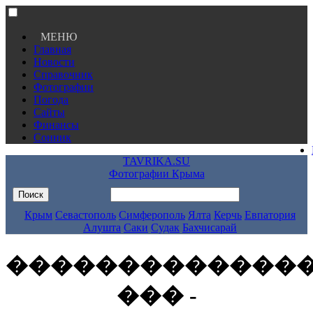
МЕНЮ
Главная
Новости
Справочник
Фотографии
Погода
Сайты
Финансы
Сонник
TAVRIKA.SU
Фотографии Крыма
Крым
Севастополь
Симферополь
Ялта
Керчь
Евпатория
Алушта
Саки
Судак
Бахчисарай
�������������
��� -