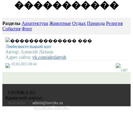
�����������
Разделы
Архитектура
Животные
Отдых
Природа
Религия
События
Флот
Любознательный кот
Автор:
Алексей Латыш
Адрес сайта:
vk.com/alexlatysh
05.06.2015 08:44
1497
TAVRIKA.SU
Крымский портал
Контакты
admin@tavrika.su
vk.com/id271481405