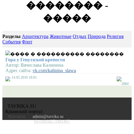
�������� -
�����
Разделы
Архитектура
Животные
Отдых
Природа
Религия
События
Флот
Гора у Генуэзской крепости
Автор:
Вячеслава Калинина
Адрес сайта:
vk.com/kalinina_slawa
14.05.2016 18:01
2084
TAVRIKA.SU
Крымский портал
Контакты
admin@tavrika.su
vk.com/id271481405