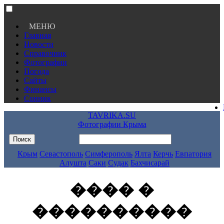
МЕНЮ
Главная
Новости
Справочник
Фотографии
Погода
Сайты
Финансы
Сонник
TAVRIKA.SU
Фотографии Крыма
Крым
Севастополь
Симферополь
Ялта
Керчь
Евпатория
Алушта
Саки
Судак
Бахчисарай
���� �
����������